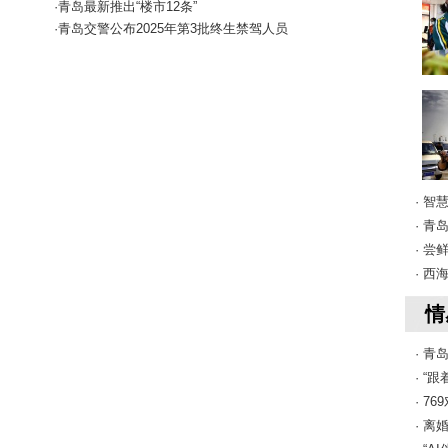
·青岛最新推出“楼市12条”
·青岛交警公布2025年第3批终生禁驾人员
· 智
· 
· 
· 
情
· 
· “
· 7
· 