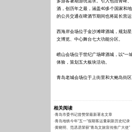
多游客暑期游玩需求。引入包括青啤、
酒，创历年之最，涵盖40多个国家和地
的公共交通在啤酒节期间也将延长营运
西海岸会场位于金沙滩啤酒城，规划星
文博览、中心舞台七大功能分区。
崂山会场位于世纪广场啤酒城，以“一
体验，策划五大板块活动。
青岛老城会场位于上街里和大鲍岛街区
相关阅读
·青岛市委书记曾赞荣最新署名文章
·青岛地铁今年“五一”假期客运量刷新历史纪录
·黄晓明、范丞丞荣获“青岛文旅宣传推广大使”