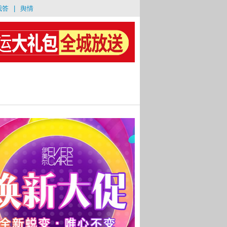
我答
|
舆情