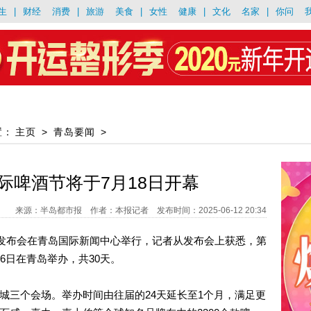
生
|
财经
消费
|
旅游
美食
|
女性
健康
|
文化
名家
|
你问
置：
主页
>
青岛要闻
>
际啤酒节将于7月18日开幕
来源：半岛都市报 作者：本报记者 发布时间：2025-06-12 20:34
闻发布会在青岛国际新闻中心举行，记者从发布会上获悉，第
16日在青岛举办，共30天。
城三个会场。举办时间由往届的24天延长至1个月，满足更