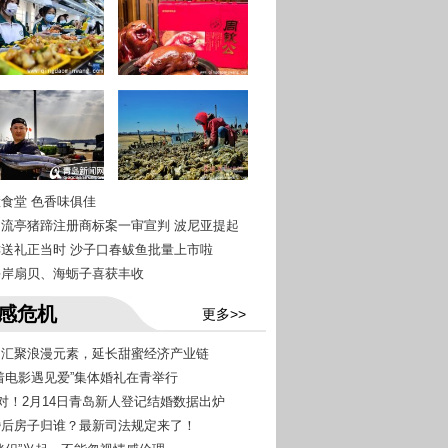
慧食堂 色香味俱佳
青岛流亭猪蹄注册商标案一审宣判 波尼亚提起
尝鲜送礼正当时 沙子口春鲅鱼批量上市啦
西海岸扇贝、海蛎子喜获丰收
感危机
更多>>
青岛汇聚浪漫元素，延长甜蜜经济产业链
跟着电影遇见爱”集体婚礼在青举行
69对！2月14日青岛新人登记结婚数据出炉
离婚后房子归谁？最新司法规定来了！