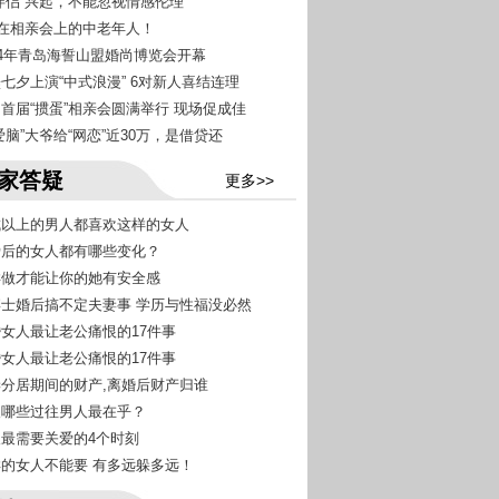
AI伴侣”兴起，不能忽视情感伦理
钉”在相亲会上的中老年人！
024年青岛海誓山盟婚尚博览会开幕
墨七夕上演“中式浪漫” 6对新人喜结连理
岛首届“掼蛋”相亲会圆满举行 现场促成佳
恋爱脑”大爷给“网恋”近30万，是借贷还
家答疑
更多>>
九成以上的男人都喜欢这样的女人
恋爱后的女人都有哪些变化？
怎样做才能让你的她有安全感
女博士婚后搞不定夫妻事 学历与性福没必然
已婚女人最让老公痛恨的17件事
已婚女人最让老公痛恨的17件事
夫妻分居期间的财产,离婚后财产归谁
女人哪些过往男人最在乎？
女人最需要关爱的4个时刻
这样的女人不能要 有多远躲多远！