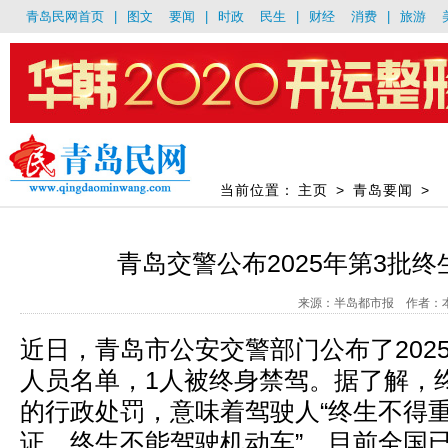
青岛民网首页
|
图文
要闻
|
时政
民生
|
财经
消费
|
旅游
当前位置：
主页
>
青岛要闻
>
青岛交警公布2025年第3批
来源：半岛都市报 作者：本报记
近日，青岛市公安交警部门公布了202
人员名单，1人被终身禁驾。据了解，
的行政处罚，意味着驾驶人“终生不得
证，终生不能驾驶机动车”。目前全国