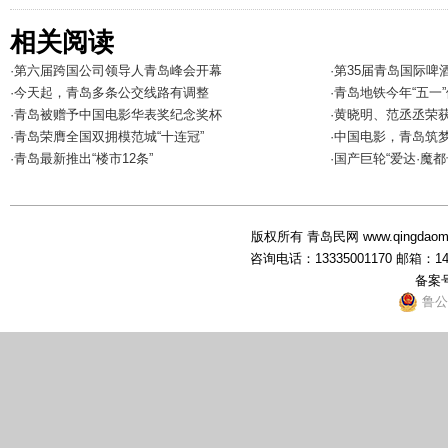
相关阅读
·第六届跨国公司领导人青岛峰会开幕
·第35届青岛国际啤
·今天起，青岛多条公交线路有调整
·青岛地铁今年“五一
·青岛被赠予中国电影华表奖纪念奖杯
·黄晓明、范丞丞荣获
·青岛荣膺全国双拥模范城“十连冠”
·中国电影，青岛筑
·青岛最新推出“楼市12条”
·国产巨轮“爱达·魔
版权所有 青岛民网 www.qingdaominwang
咨询电话：13335001170 邮箱：1
备案
鲁公